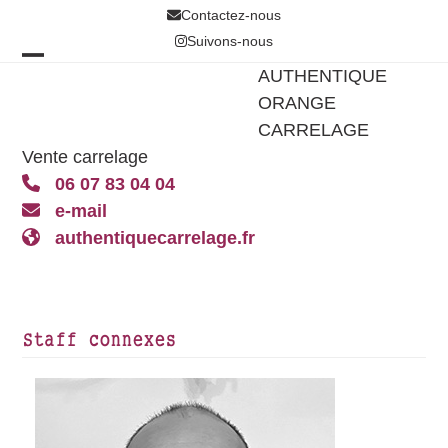
Skip
Contactez-nous
to
Suivons-nous
content
Open
Close
AUTHENTIQUE
ORANGE
mobile
mobile
CARRELAGE
menu
menu
Vente carrelage
06 07 83 04 04
e-mail
authentiquecarrelage.fr
Staff connexes